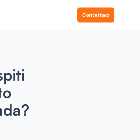
Contattaci
piti
to
enda?