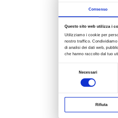
che possono cont
possibilità di p
Consenso
passaggi manuali
Questo sito web utilizza i c
Utilizziamo i cookie per perso
nostro traffico. Condividiamo 
di analisi dei dati web, pubbl
che hanno raccolto dal tuo uti
Il check-in può
Selezione
al
punto di sel
Necessari
del
l’azienda, il va
consenso
più semplice da 
controllato.
Rifiuta