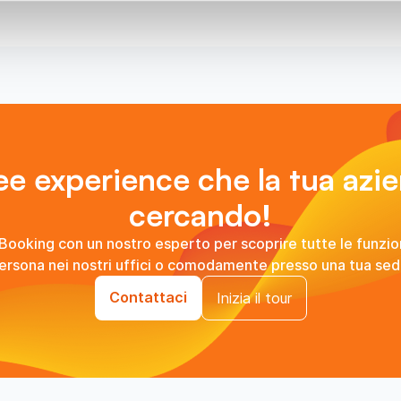
e experience che la tua azi
cercando!
Booking con un nostro esperto per scoprire tutte le funzion
ersona nei nostri uffici o comodamente presso una tua sed
Contattaci
Inizia il tour