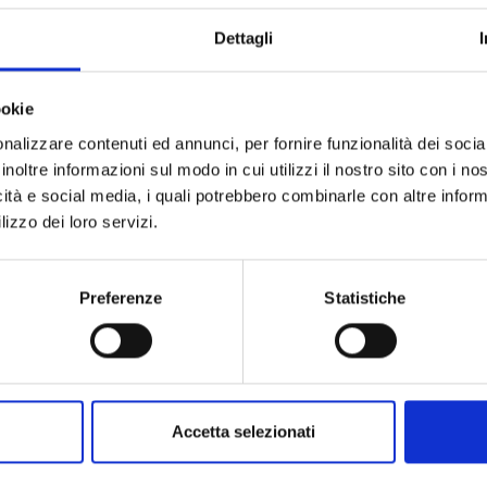
are su dati già disponibili e su un flusso di ingresso più ord
recompilare e validare in anticipo le informazioni aiuta anche a l
Dettagli
 e richieste di verifica all’ultimo minuto.
ookie
nalizzare contenuti ed annunci, per fornire funzionalità dei socia
inoltre informazioni sul modo in cui utilizzi il nostro sito con i n
icità e social media, i quali potrebbero combinarle con altre inform
lizzo dei loro servizi.
 essere completato dal dispositivo personale dell’ospite oppu
f-check-in all’ingresso
, mantenendo la massima flessibilità 
Preferenze
Statistiche
ntaggio è una gestione più efficiente dell’accoglienza, più coer
presidiare in tutti i casi in cui l’accesso esterno deve essere
Accetta selezionati
Condividi