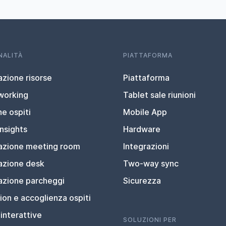
NALITÀ
PIATTAFORMA
zione risorse
Piattaforma
working
Tablet sale riunioni
e ospiti
Mobile App
nsights
Hardware
azione meeting room
Integrazioni
azione desk
Two-way sync
azione parcheggi
Sicurezza
on e accoglienza ospiti
interattive
SOLUZIONI PER