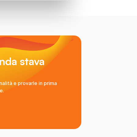
enda stava
alità e provarle in prima
e.