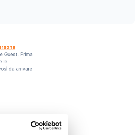
persone
le Guest. Prima
e le
così da arrivare
n e security,