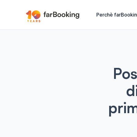
Perchè farBooki
Pos
d
prim