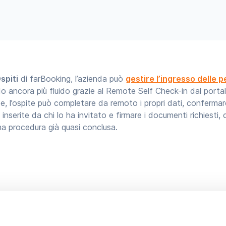
spiti
di farBooking, l’azienda può
gestire l’ingresso delle 
 ancora più fluido grazie al Remote Self Check-in dal porta
ede, l’ospite può completare da remoto i propri dati, confermar
 inserite da chi lo ha invitato e firmare i documenti richiesti, 
una procedura già quasi conclusa.
 ridurre i tempi al front desk e alleggerire il lavoro di receptio