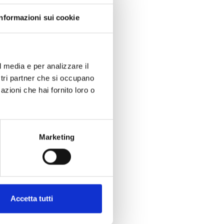
inato. La
imitare errori,
Informazioni sui cookie
l media e per analizzare il
ostri partner che si occupano
azioni che hai fornito loro o
re direttamente
operativa. Per
Marketing
ente tra sedi e
 rapido ma
Accetta tutti