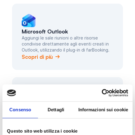
Microsoft Outlook
Aggiungi le sale riunioni o altre risorse
condivise direttamente agli eventi creati in
Outlook, utilizzando il plug-in di farBooking.
Scopri di più
Microsoft Entra ID
Consenso
Dettagli
Informazioni sui cookie
Sincronizza gli utenti e i gruppi di Entra ID
con farBooking, per gestire gli accessi e
definire permessi e ruoli, sia con la versione
cloud che on premise.
Questo sito web utilizza i cookie