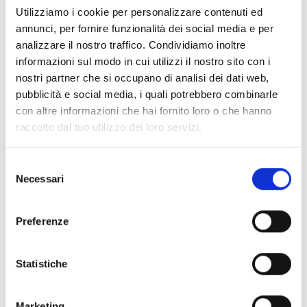
Utilizziamo i cookie per personalizzare contenuti ed
annunci, per fornire funzionalità dei social media e per
analizzare il nostro traffico. Condividiamo inoltre
informazioni sul modo in cui utilizzi il nostro sito con i
nostri partner che si occupano di analisi dei dati web,
Power BI
pubblicità e social media, i quali potrebbero combinarle
Visualizza i dati di utilizzo delle risorse e gli
con altre informazioni che hai fornito loro o che hanno
spazi di lavoro grazie a dashboard e report
raccolto dal tuo utilizzo dei loro servizi.
sviluppati in Power BI.
Selezione
Necessari
del
consenso
Preferenze
Cisco
Semplifica e automatizza il check-in delle
Statistiche
risorse localizzando gli utenti negli spazi
lavorativi.
Marketing