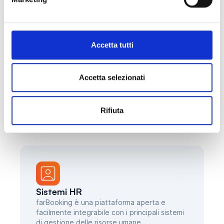
Accetta tutti
Milesight
Raccogli i dati ambientali e di occupazione
Accetta selezionati
degli spazi aziendali con un sistema
avanzato di sensori che funziona in tandem
col modulo Smart Insights.
Rifiuta
Scopri di più
Sistemi HR
farBooking è una piattaforma aperta e
facilmente integrabile con i principali sistemi
di gestione delle risorse umane.