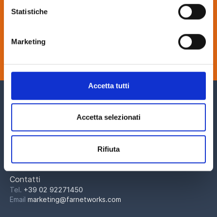
presso una tua sede.
Statistiche
Contattaci
Marketing
Inizia il tour
Accetta tutti
Accetta selezionati
L'employee experience di oggi,
pensata per le persone,
Rifiuta
realizzata per le aziende.
Contatti
Tel.
+39 02 92271450
Email
marketing@farnetworks.com