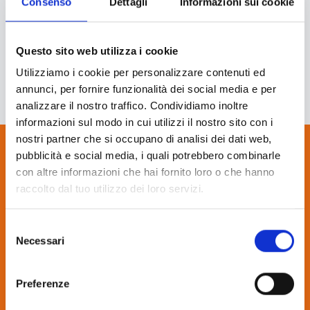
Consenso
Dettagli
Informazioni sui cookie
farBooking la propria employee experience.
Questo sito web utilizza i cookie
Utilizziamo i cookie per personalizzare contenuti ed
annunci, per fornire funzionalità dei social media e per
analizzare il nostro traffico. Condividiamo inoltre
informazioni sul modo in cui utilizzi il nostro sito con i
nostri partner che si occupano di analisi dei dati web,
pubblicità e social media, i quali potrebbero combinarle
Gestisci gli spazi
con altre informazioni che hai fornito loro o che hanno
raccolto dal tuo utilizzo dei loro servizi.
aziendali con
Selezione
flessibilità e praticità
Necessari
del
consenso
Richiedi una demo di farBooking con un nostro
esperto per scoprire tutte le funzionalità e provarle
Preferenze
in prima persona nei nostri uffici o comodamente