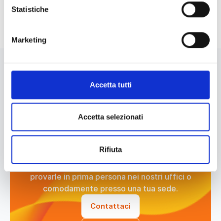
Statistiche
Condividi
Marketing
Accetta tutti
L’employee experience
che la tua azienda stava
Accetta selezionati
cercando!
Rifiuta
Richiedi una demo di farBooking con un nostro
esperto per scoprire tutte le funzionalità e
provarle in prima persona nei nostri uffici o
comodamente presso una tua sede.
Contattaci