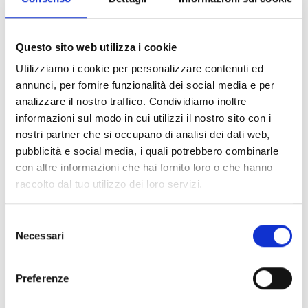
Mappa preferita
Questo sito web utilizza i cookie
Per chi lavora in uffici distribuiti su più piani o sedi,
Utilizziamo i cookie per personalizzare contenuti ed
impostare una mappa predefinita rende l’esperienza di
annunci, per fornire funzionalità dei social media e per
utilizzo ancora più fluida. Questa funzionalità consente
analizzare il nostro traffico. Condividiamo inoltre
di accedere rapidamente alle risorse del piano o della
informazioni sul modo in cui utilizzi il nostro sito con i
sede preferita, semplificando la navigazione e
nostri partner che si occupano di analisi dei dati web,
risparmiando tempo.
pubblicità e social media, i quali potrebbero combinarle
con altre informazioni che hai fornito loro o che hanno
raccolto dal tuo utilizzo dei loro servizi.
Queste funzionalità riflettono il nostro impegno
costante nel migliorare farBooking, rendendolo
Selezione
uno strumento sempre più completo e
Necessari
del
adattabile alle esigenze di ogni azienda.
consenso
E tu, hai già provato tutte queste novità?
Preferenze