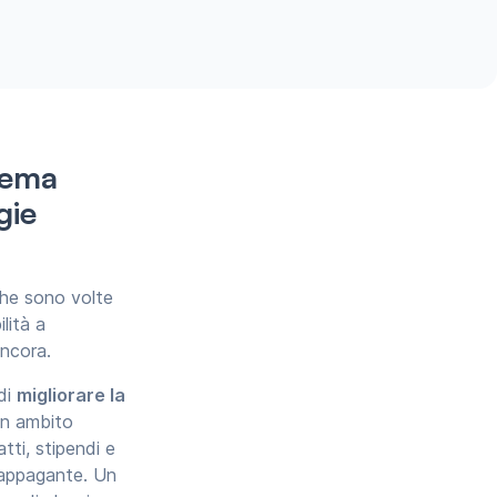
tema
gie
 che sono volte
lità a
ancora.
di
migliorare la
in ambito
atti, stipendi e
e appagante. Un