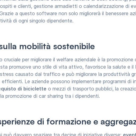
 ospiti e clienti, gestione armadietti o calendarizzazione di ev
Grazie a questo software non solo migliorerà il benessere az
tività di ogni singolo dipendente.
ulla mobilità sostenibile
 cruciale per migliorare il welfare aziendale è la promozione 
sta promuove uno stile di vita attivo, favorisce la salute e i
o stress causato dal traffico e può migliorare la produttività g
 efficienti. Le aziende possono implementare programmi di i
cquisto
di
biciclette
o mezzi di trasporto pubblici, la creazi
 la promozione di car sharing tra i dipendenti.
esperienze di formazione e aggrega
si può davvero spaziare tra decine di iniziative diverse:
event