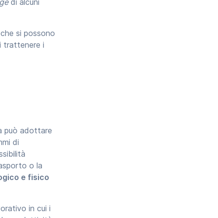
age
di alcuni
che si possono
 trattenere i
da può adottare
mmi di
sibilità
rasporto o la
gico e fisico
rativo in cui i