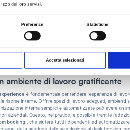
e politiche di lavoro flessibili
lizzo dei loro servizi.
liorare il welfare aziendale è promuovere politiche di
lavoro
rking o un’impostazione a obiettivi e non a orari. Queste so
Preferenze
Statistiche
dipendenti di
conciliare
meglio
gli impegni professionali con q
ress legato agli spostamenti e offrendo maggiore autonomia 
o. Inoltre, l’adozione di queste politiche può ridurre i costi az
cupazione di spazi fisici e all’utilizzo di risorse energetiche, 
ggiore sostenibilità ambientale.
Accetta selezionati
n ambiente di lavoro gratificante
experience
è fondamentale per rendere l’esperienza di lavor
 le risorse interne. Offrire spazi di lavoro adeguati, ambienti 
ganizzazione interna semplici e automatizzate può avere un i
mori aziendali. Questo, nel pratico, è possibile tramite l’adozi
oom booking
, che aiuterà tutti i dipendenti ad automatizzare 
nterna: dalla gestione delle sale riunione al desk booking, p