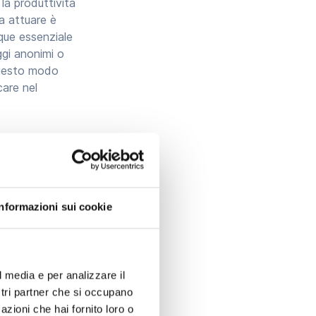
la produttività
a attuare è
nque essenziale
gi anonimi o
 questo modo
care nel
elfare
Informazioni sui cookie
egie vincenti.
l media e per analizzare il
ostri partner che si occupano
azioni che hai fornito loro o