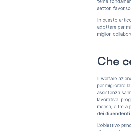
tema fondament
settori favorisc
In questo artic
adottare per mi
migliori collabor
Che co
Il welfare azie
per migliorare 
assistenza sanita
lavorativa, prog
mensa, oltre a 
dei dipendent
L’obiettivo prin