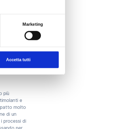
 flessibile
,
luzioni
Marketing
uelli personali,
nella gestione
iendali
contribuendo
Accetta tutti
o più
stimolanti e
mpatto molto
one di un
i processi di
assando per