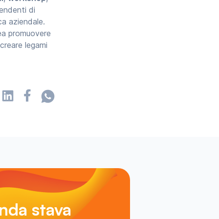
endenti di
ica aziendale.
dea promuovere
 creare legami
enda stava