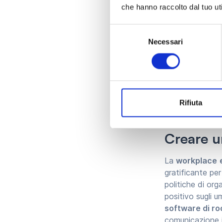
Promuover
che hanno raccolto dal tuo uti
Un modo per mig
Selezione
come lo smartwo
Necessari
del
consentono ai 
consenso
riducendo lo st
del proprio temp
associati all’oc
anche a una
ma
Rifiuta
Creare u
La
workplace
gratificante per
politiche di or
positivo sugli u
software di r
comunicazione i