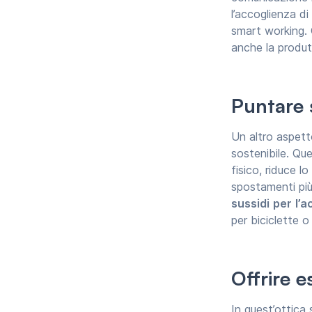
l’accoglienza di
smart working. 
anche la produt
Puntare s
Un altro aspetto
sostenibile. Que
fisico, riduce l
spostamenti più
sussidi
per
l’a
per biciclette o
Offrire 
In quest’ottica 