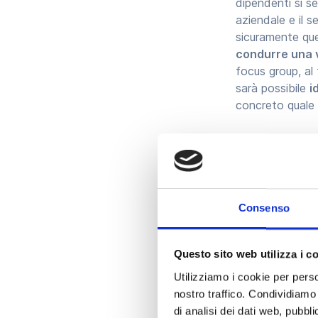
dipendenti si 
aziendale e il 
sicuramente que
condurre una 
focus group, al
sarà possibile
i
concreto quale 
Le ini
aziend
Consenso
Per migliorare 
Questo sito web utilizza i c
Vediamo subito
Utilizziamo i cookie per perso
nostro traffico. Condividiamo 
di analisi dei dati web, pubbl