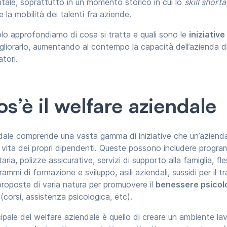
ale, soprattutto in un momento storico in cui lo
skill short
e la mobilità dei talenti fra aziende.
olo approfondiamo di cosa si tratta e quali sono le
iniziative
gliorarlo, aumentando al contempo la capacità dell’azienda di
atori.
s’è il welfare aziendale
ndale comprende una vasta gamma di iniziative che un’azien
la vita dei propri dipendenti. Queste possono includere progra
ria, polizze assicurative, servizi di supporto alla famiglia, fles
rammi di formazione e sviluppo, asili aziendali, sussidi per il t
proposte di varia natura per promuovere il
benessere psicolo
i
(corsi, assistenza psicologica, etc).
cipale del welfare aziendale è quello di creare un ambiente lavo