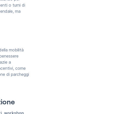
enti o turni di
iendale, ma
della mobilità
l benessere
razie a
ncentivi, come
one di parcheggi
zione
i
,
workshop
,