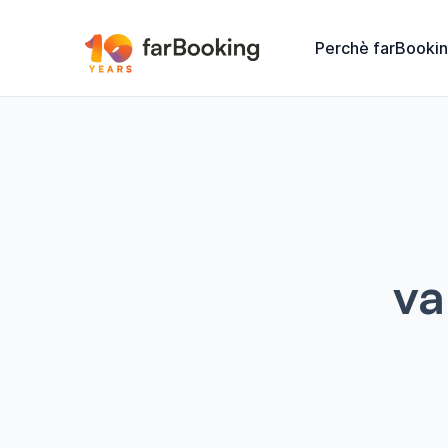
Perchè farBooki
va