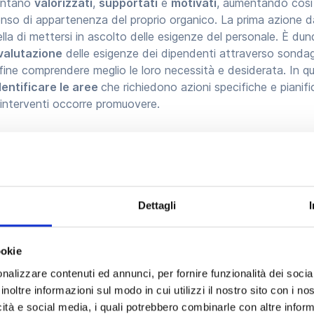
sentano
valorizzati
,
supportati
e
motivati
, aumentando così 
senso di appartenenza del proprio organico. La prima azione d
lla di mettersi in ascolto delle esigenze del personale. È du
valutazione
delle esigenze dei dipendenti attraverso sondag
 fine comprendere meglio le loro necessità e desiderata. In
dentificare le aree
che richiedono azioni specifiche e pianifi
interventi occorre promuovere.
ziative per migliorare il w
ale
Dettagli
il welfare aziendale le aziende possono adottare diverse strat
ookie
alcuni consigli utili.
nalizzare contenuti ed annunci, per fornire funzionalità dei socia
inoltre informazioni sul modo in cui utilizzi il nostro sito con i n
icità e social media, i quali potrebbero combinarle con altre inform